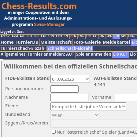
Logged on: Gast
Arabic
ARM
AZE
BIH
BUL
CAT
CHN
CRO
CZE
DEN
ENG
ESP
FAI
FIN
FRA
GER
GRE
INA
I
Home
TurnierDB
Meisterschaft
Foto-Galerie
Meldekartei
El
Turnierschach-Elozahl
Schnellschach-Elozahl
Allgemeines
Turnier anmelden: AUT
Spieler anmelden
Elo AUT
Elo
Willkommen bei den offiziellen Schnellscha
FIDE-Elolisten Stand
AUT-Elolisten Stand
4.144
Personennummer
Nachname
Vorname
Ebene
Bundesland
Spgem./Kreis/Verein
Nur "österreichische" Spieler (Land=A