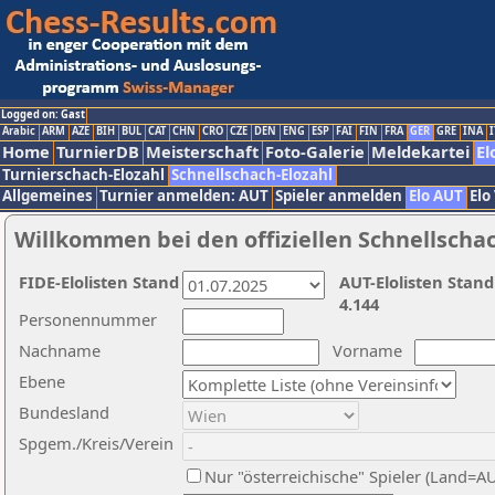
Logged on: Gast
Arabic
ARM
AZE
BIH
BUL
CAT
CHN
CRO
CZE
DEN
ENG
ESP
FAI
FIN
FRA
GER
GRE
INA
I
Home
TurnierDB
Meisterschaft
Foto-Galerie
Meldekartei
El
Turnierschach-Elozahl
Schnellschach-Elozahl
Allgemeines
Turnier anmelden: AUT
Spieler anmelden
Elo AUT
Elo
Willkommen bei den offiziellen Schnellscha
FIDE-Elolisten Stand
AUT-Elolisten Stand
4.144
Personennummer
Nachname
Vorname
Ebene
Bundesland
Spgem./Kreis/Verein
Nur "österreichische" Spieler (Land=A