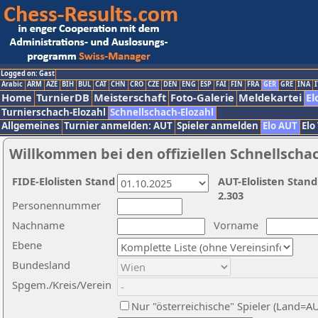
Logged on: Gast
Arabic
ARM
AZE
BIH
BUL
CAT
CHN
CRO
CZE
DEN
ENG
ESP
FAI
FIN
FRA
GER
GRE
INA
I
Home
TurnierDB
Meisterschaft
Foto-Galerie
Meldekartei
El
Turnierschach-Elozahl
Schnellschach-Elozahl
Allgemeines
Turnier anmelden: AUT
Spieler anmelden
Elo AUT
Elo
Willkommen bei den offiziellen Schnellscha
FIDE-Elolisten Stand
AUT-Elolisten Stand
2.303
Personennummer
Nachname
Vorname
Ebene
Bundesland
Spgem./Kreis/Verein
Nur "österreichische" Spieler (Land=A