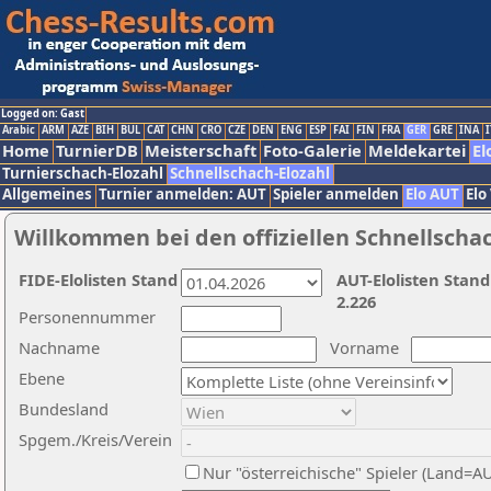
Logged on: Gast
Arabic
ARM
AZE
BIH
BUL
CAT
CHN
CRO
CZE
DEN
ENG
ESP
FAI
FIN
FRA
GER
GRE
INA
I
Home
TurnierDB
Meisterschaft
Foto-Galerie
Meldekartei
El
Turnierschach-Elozahl
Schnellschach-Elozahl
Allgemeines
Turnier anmelden: AUT
Spieler anmelden
Elo AUT
Elo
Willkommen bei den offiziellen Schnellscha
FIDE-Elolisten Stand
AUT-Elolisten Stand
2.226
Personennummer
Nachname
Vorname
Ebene
Bundesland
Spgem./Kreis/Verein
Nur "österreichische" Spieler (Land=A