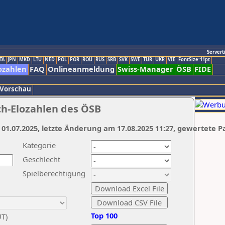
Servert
TA
JPN
MKD
LTU
NED
POL
POR
ROU
RUS
SRB
SVK
SWE
TUR
UKR
VIE
FontSize:11pt
ozahlen
FAQ
Onlineanmeldung
Swiss-Manager
ÖSB
FIDE
 Vorschau
ch-Elozahlen des ÖSB
 01.07.2025, letzte Änderung am 17.08.2025 11:27, gewertete P
Kategorie
Geschlecht
Spielberechtigung
Top 100
UT)