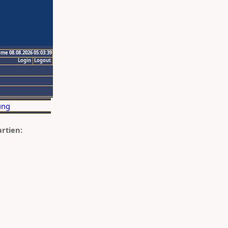
ime 08.08.2026 05:03:39
Login
Logout
artien: