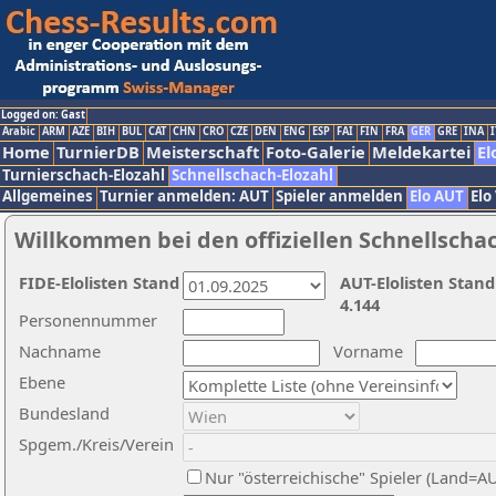
Logged on: Gast
Arabic
ARM
AZE
BIH
BUL
CAT
CHN
CRO
CZE
DEN
ENG
ESP
FAI
FIN
FRA
GER
GRE
INA
I
Home
TurnierDB
Meisterschaft
Foto-Galerie
Meldekartei
El
Turnierschach-Elozahl
Schnellschach-Elozahl
Allgemeines
Turnier anmelden: AUT
Spieler anmelden
Elo AUT
Elo
Willkommen bei den offiziellen Schnellscha
FIDE-Elolisten Stand
AUT-Elolisten Stand
4.144
Personennummer
Nachname
Vorname
Ebene
Bundesland
Spgem./Kreis/Verein
Nur "österreichische" Spieler (Land=A