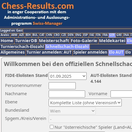
Logged on: Gast
Arabic
ARM
AZE
BIH
BUL
CAT
CHN
CRO
CZE
DEN
ENG
ESP
FAI
FIN
FRA
GER
GRE
INA
I
Home
TurnierDB
Meisterschaft
Foto-Galerie
Meldekartei
El
Turnierschach-Elozahl
Schnellschach-Elozahl
Allgemeines
Turnier anmelden: AUT
Spieler anmelden
Elo AUT
Elo
Willkommen bei den offiziellen Schnellscha
FIDE-Elolisten Stand
AUT-Elolisten Stand
4.144
Personennummer
Nachname
Vorname
Ebene
Bundesland
Spgem./Kreis/Verein
Nur "österreichische" Spieler (Land=A