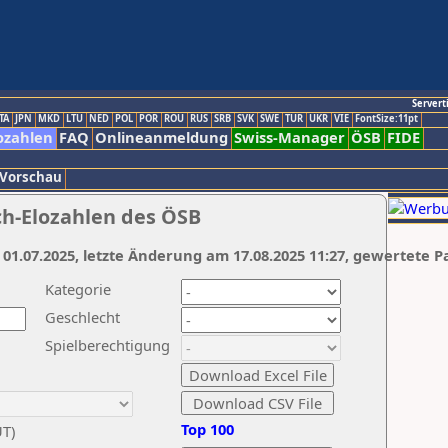
Servert
TA
JPN
MKD
LTU
NED
POL
POR
ROU
RUS
SRB
SVK
SWE
TUR
UKR
VIE
FontSize:11pt
ozahlen
FAQ
Onlineanmeldung
Swiss-Manager
ÖSB
FIDE
 Vorschau
ch-Elozahlen des ÖSB
 01.07.2025, letzte Änderung am 17.08.2025 11:27, gewertete P
Kategorie
Geschlecht
Spielberechtigung
Top 100
UT)