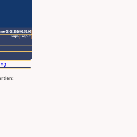
ime 08.08.2026 06:56:09
Login
Logout
artien: