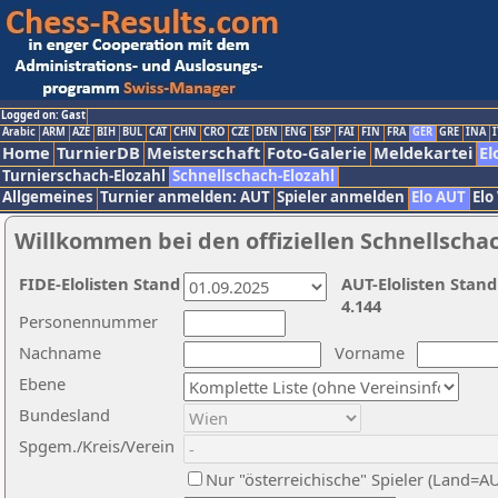
Logged on: Gast
Arabic
ARM
AZE
BIH
BUL
CAT
CHN
CRO
CZE
DEN
ENG
ESP
FAI
FIN
FRA
GER
GRE
INA
I
Home
TurnierDB
Meisterschaft
Foto-Galerie
Meldekartei
El
Turnierschach-Elozahl
Schnellschach-Elozahl
Allgemeines
Turnier anmelden: AUT
Spieler anmelden
Elo AUT
Elo
Willkommen bei den offiziellen Schnellscha
FIDE-Elolisten Stand
AUT-Elolisten Stand
4.144
Personennummer
Nachname
Vorname
Ebene
Bundesland
Spgem./Kreis/Verein
Nur "österreichische" Spieler (Land=A