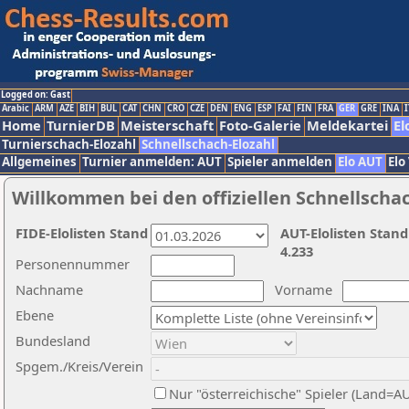
Logged on: Gast
Arabic
ARM
AZE
BIH
BUL
CAT
CHN
CRO
CZE
DEN
ENG
ESP
FAI
FIN
FRA
GER
GRE
INA
I
Home
TurnierDB
Meisterschaft
Foto-Galerie
Meldekartei
El
Turnierschach-Elozahl
Schnellschach-Elozahl
Allgemeines
Turnier anmelden: AUT
Spieler anmelden
Elo AUT
Elo
Willkommen bei den offiziellen Schnellscha
FIDE-Elolisten Stand
AUT-Elolisten Stand
4.233
Personennummer
Nachname
Vorname
Ebene
Bundesland
Spgem./Kreis/Verein
Nur "österreichische" Spieler (Land=A