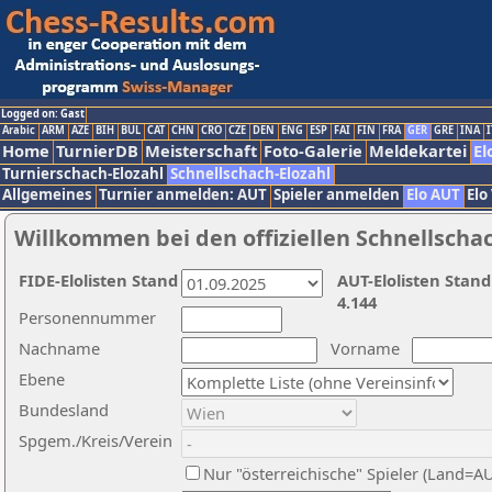
Logged on: Gast
Arabic
ARM
AZE
BIH
BUL
CAT
CHN
CRO
CZE
DEN
ENG
ESP
FAI
FIN
FRA
GER
GRE
INA
I
Home
TurnierDB
Meisterschaft
Foto-Galerie
Meldekartei
El
Turnierschach-Elozahl
Schnellschach-Elozahl
Allgemeines
Turnier anmelden: AUT
Spieler anmelden
Elo AUT
Elo
Willkommen bei den offiziellen Schnellscha
FIDE-Elolisten Stand
AUT-Elolisten Stand
4.144
Personennummer
Nachname
Vorname
Ebene
Bundesland
Spgem./Kreis/Verein
Nur "österreichische" Spieler (Land=A