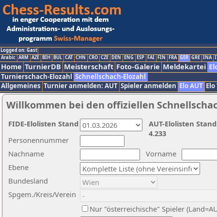
Logged on: Gast
Arabic
ARM
AZE
BIH
BUL
CAT
CHN
CRO
CZE
DEN
ENG
ESP
FAI
FIN
FRA
GER
GRE
INA
I
Home
TurnierDB
Meisterschaft
Foto-Galerie
Meldekartei
El
Turnierschach-Elozahl
Schnellschach-Elozahl
Allgemeines
Turnier anmelden: AUT
Spieler anmelden
Elo AUT
Elo
Willkommen bei den offiziellen Schnellscha
FIDE-Elolisten Stand
AUT-Elolisten Stand
4.233
Personennummer
Nachname
Vorname
Ebene
Bundesland
Spgem./Kreis/Verein
Nur "österreichische" Spieler (Land=A