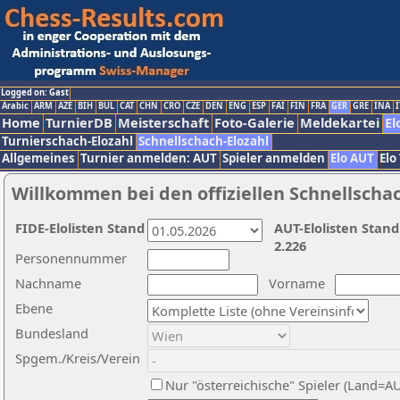
Logged on: Gast
Arabic
ARM
AZE
BIH
BUL
CAT
CHN
CRO
CZE
DEN
ENG
ESP
FAI
FIN
FRA
GER
GRE
INA
I
Home
TurnierDB
Meisterschaft
Foto-Galerie
Meldekartei
El
Turnierschach-Elozahl
Schnellschach-Elozahl
Allgemeines
Turnier anmelden: AUT
Spieler anmelden
Elo AUT
Elo
Willkommen bei den offiziellen Schnellscha
FIDE-Elolisten Stand
AUT-Elolisten Stand
2.226
Personennummer
Nachname
Vorname
Ebene
Bundesland
Spgem./Kreis/Verein
Nur "österreichische" Spieler (Land=A