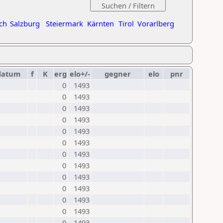
ch
Salzburg
Steiermark
Kärnten
Tirol
Vorarlberg
datum
f
K
erg
elo+/-
gegner
elo
pnr
0
1493
0
1493
0
1493
0
1493
0
1493
0
1493
0
1493
0
1493
0
1493
0
1493
0
1493
0
1493
0
1493