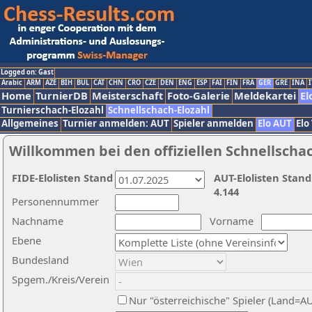
Logged on: Gast
Arabic
ARM
AZE
BIH
BUL
CAT
CHN
CRO
CZE
DEN
ENG
ESP
FAI
FIN
FRA
GER
GRE
INA
I
Home
TurnierDB
Meisterschaft
Foto-Galerie
Meldekartei
El
Turnierschach-Elozahl
Schnellschach-Elozahl
Allgemeines
Turnier anmelden: AUT
Spieler anmelden
Elo AUT
Elo
Willkommen bei den offiziellen Schnellscha
FIDE-Elolisten Stand
AUT-Elolisten Stand
4.144
Personennummer
Nachname
Vorname
Ebene
Bundesland
Spgem./Kreis/Verein
Nur "österreichische" Spieler (Land=A