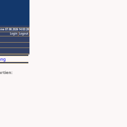
ime 07.08.2026 14:03:28
Login
Logout
artien: