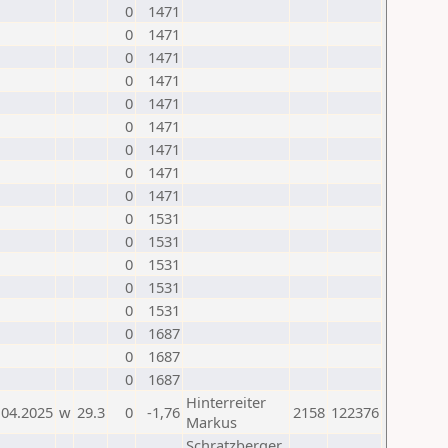
0
1471
0
1471
0
1471
0
1471
0
1471
0
1471
0
1471
0
1471
0
1471
0
1531
0
1531
0
1531
0
1531
0
1531
0
1687
0
1687
0
1687
Hinterreiter
.04.2025
w
29.3
0
-1,76
2158
122376
Markus
Schratzberger