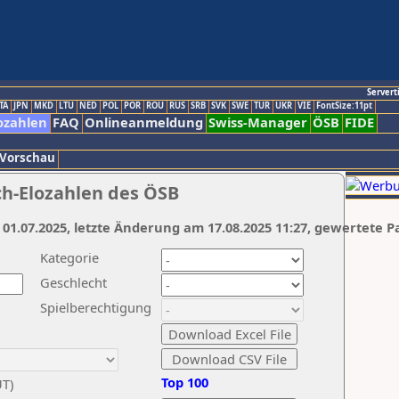
Servert
TA
JPN
MKD
LTU
NED
POL
POR
ROU
RUS
SRB
SVK
SWE
TUR
UKR
VIE
FontSize:11pt
ozahlen
FAQ
Onlineanmeldung
Swiss-Manager
ÖSB
FIDE
 Vorschau
ch-Elozahlen des ÖSB
 01.07.2025, letzte Änderung am 17.08.2025 11:27, gewertete P
Kategorie
Geschlecht
Spielberechtigung
Top 100
UT)