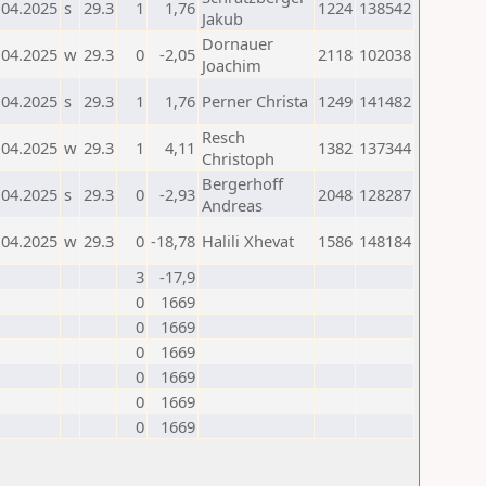
.04.2025
s
29.3
1
1,76
1224
138542
Jakub
Dornauer
.04.2025
w
29.3
0
-2,05
2118
102038
Joachim
.04.2025
s
29.3
1
1,76
Perner Christa
1249
141482
Resch
.04.2025
w
29.3
1
4,11
1382
137344
Christoph
Bergerhoff
.04.2025
s
29.3
0
-2,93
2048
128287
Andreas
.04.2025
w
29.3
0
-18,78
Halili Xhevat
1586
148184
3
-17,9
0
1669
0
1669
0
1669
0
1669
0
1669
0
1669