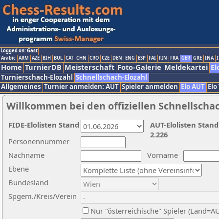
Logged on: Gast
Arabic
ARM
AZE
BIH
BUL
CAT
CHN
CRO
CZE
DEN
ENG
ESP
FAI
FIN
FRA
GER
GRE
INA
I
Home
TurnierDB
Meisterschaft
Foto-Galerie
Meldekartei
El
Turnierschach-Elozahl
Schnellschach-Elozahl
Allgemeines
Turnier anmelden: AUT
Spieler anmelden
Elo AUT
Elo
Willkommen bei den offiziellen Schnellscha
FIDE-Elolisten Stand
AUT-Elolisten Stand
2.226
Personennummer
Nachname
Vorname
Ebene
Bundesland
Spgem./Kreis/Verein
Nur "österreichische" Spieler (Land=A