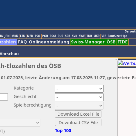
Servert
TA
JPN
MKD
LTU
NED
POL
POR
ROU
RUS
SRB
SVK
SWE
TUR
UKR
VIE
FontSize:11pt
ozahlen
FAQ
Onlineanmeldung
Swiss-Manager
ÖSB
FIDE
 Vorschau
ch-Elozahlen des ÖSB
 01.07.2025, letzte Änderung am 17.08.2025 11:27, gewertete P
Kategorie
Geschlecht
Spielberechtigung
Top 100
UT)