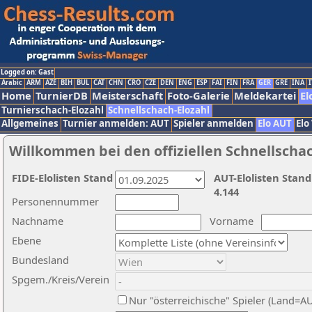
Logged on: Gast
Arabic
ARM
AZE
BIH
BUL
CAT
CHN
CRO
CZE
DEN
ENG
ESP
FAI
FIN
FRA
GER
GRE
INA
I
Home
TurnierDB
Meisterschaft
Foto-Galerie
Meldekartei
El
Turnierschach-Elozahl
Schnellschach-Elozahl
Allgemeines
Turnier anmelden: AUT
Spieler anmelden
Elo AUT
Elo
Willkommen bei den offiziellen Schnellscha
FIDE-Elolisten Stand
AUT-Elolisten Stand
4.144
Personennummer
Nachname
Vorname
Ebene
Bundesland
Spgem./Kreis/Verein
Nur "österreichische" Spieler (Land=A