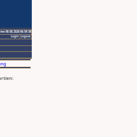
ime 08.08.2026 06:59:38
Login
Logout
artien: