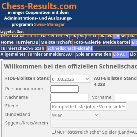
Logged on: Gast
Arabic
ARM
AZE
BIH
BUL
CAT
CHN
CRO
CZE
DEN
ENG
ESP
FAI
FIN
FRA
GER
GRE
INA
I
Home
TurnierDB
Meisterschaft
Foto-Galerie
Meldekartei
El
Turnierschach-Elozahl
Schnellschach-Elozahl
Allgemeines
Turnier anmelden: AUT
Spieler anmelden
Elo AUT
Elo
Willkommen bei den offiziellen Schnellscha
FIDE-Elolisten Stand
AUT-Elolisten Stand
4.233
Personennummer
Nachname
Vorname
Ebene
Bundesland
Spgem./Kreis/Verein
Nur "österreichische" Spieler (Land=A