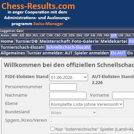
Logged on: Gast
Arabic
ARM
AZE
BIH
BUL
CAT
CHN
CRO
CZE
DEN
ENG
ESP
FAI
FIN
FRA
GER
GRE
INA
I
Home
TurnierDB
Meisterschaft
Foto-Galerie
Meldekartei
El
Turnierschach-Elozahl
Schnellschach-Elozahl
Allgemeines
Turnier anmelden: AUT
Spieler anmelden
Elo AUT
Elo
Willkommen bei den offiziellen Schnellscha
FIDE-Elolisten Stand
AUT-Elolisten Stand
2.226
Personennummer
Nachname
Vorname
Ebene
Bundesland
Spgem./Kreis/Verein
Nur "österreichische" Spieler (Land=A