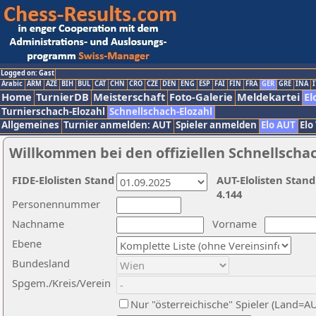
Logged on: Gast
Arabic
ARM
AZE
BIH
BUL
CAT
CHN
CRO
CZE
DEN
ENG
ESP
FAI
FIN
FRA
GER
GRE
INA
I
Home
TurnierDB
Meisterschaft
Foto-Galerie
Meldekartei
El
Turnierschach-Elozahl
Schnellschach-Elozahl
Allgemeines
Turnier anmelden: AUT
Spieler anmelden
Elo AUT
Elo
Willkommen bei den offiziellen Schnellscha
FIDE-Elolisten Stand
AUT-Elolisten Stand
4.144
Personennummer
Nachname
Vorname
Ebene
Bundesland
Spgem./Kreis/Verein
Nur "österreichische" Spieler (Land=A