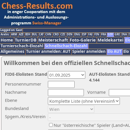
Logged on: Gast
Arabic
ARM
AZE
BIH
BUL
CAT
CHN
CRO
CZE
DEN
ENG
ESP
FAI
FIN
FRA
GER
GRE
INA
I
Home
TurnierDB
Meisterschaft
Foto-Galerie
Meldekartei
El
Turnierschach-Elozahl
Schnellschach-Elozahl
Allgemeines
Turnier anmelden: AUT
Spieler anmelden
Elo AUT
Elo
Willkommen bei den offiziellen Schnellscha
FIDE-Elolisten Stand
AUT-Elolisten Stand
4.144
Personennummer
Nachname
Vorname
Ebene
Bundesland
Spgem./Kreis/Verein
Nur "österreichische" Spieler (Land=A