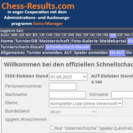
Logged on: Gast
Arabic
ARM
AZE
BIH
BUL
CAT
CHN
CRO
CZE
DEN
ENG
ESP
FAI
FIN
FRA
GER
GRE
INA
I
Home
TurnierDB
Meisterschaft
Foto-Galerie
Meldekartei
El
Turnierschach-Elozahl
Schnellschach-Elozahl
Allgemeines
Turnier anmelden: AUT
Spieler anmelden
Elo AUT
Elo
Willkommen bei den offiziellen Schnellscha
FIDE-Elolisten Stand
AUT-Elolisten Stand
4.144
Personennummer
Nachname
Vorname
Ebene
Bundesland
Spgem./Kreis/Verein
Nur "österreichische" Spieler (Land=A