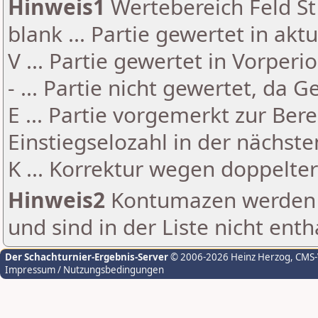
Hinweis1
Wertebereich Feld St 
blank ... Partie gewertet in akt
V ... Partie gewertet in Vorperi
- ... Partie nicht gewertet, da 
E ... Partie vorgemerkt zur Be
Einstiegselozahl in der nächst
K ... Korrektur wegen doppelt
Hinweis2
Kontumazen werden g
und sind in der Liste nicht enth
Der Schachturnier-Ergebnis-Server
© 2006-2026 Heinz Herzog
, CMS
Impressum / Nutzungsbedingungen