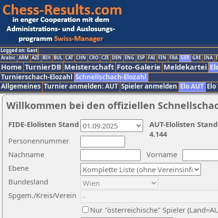
Logged on: Gast
Arabic
ARM
AZE
BIH
BUL
CAT
CHN
CRO
CZE
DEN
ENG
ESP
FAI
FIN
FRA
GER
GRE
INA
I
Home
TurnierDB
Meisterschaft
Foto-Galerie
Meldekartei
El
Turnierschach-Elozahl
Schnellschach-Elozahl
Allgemeines
Turnier anmelden: AUT
Spieler anmelden
Elo AUT
Elo
Willkommen bei den offiziellen Schnellscha
FIDE-Elolisten Stand
AUT-Elolisten Stand
4.144
Personennummer
Nachname
Vorname
Ebene
Bundesland
Spgem./Kreis/Verein
Nur "österreichische" Spieler (Land=A