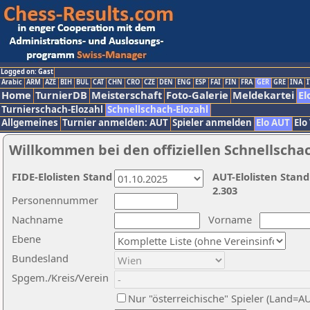
Logged on: Gast
Arabic
ARM
AZE
BIH
BUL
CAT
CHN
CRO
CZE
DEN
ENG
ESP
FAI
FIN
FRA
GER
GRE
INA
I
Home
TurnierDB
Meisterschaft
Foto-Galerie
Meldekartei
El
Turnierschach-Elozahl
Schnellschach-Elozahl
Allgemeines
Turnier anmelden: AUT
Spieler anmelden
Elo AUT
Elo
Willkommen bei den offiziellen Schnellscha
FIDE-Elolisten Stand
AUT-Elolisten Stand
2.303
Personennummer
Nachname
Vorname
Ebene
Bundesland
Spgem./Kreis/Verein
Nur "österreichische" Spieler (Land=A