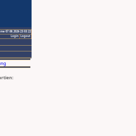
ime 07.08.2026 23:03:22
Login
Logout
artien: