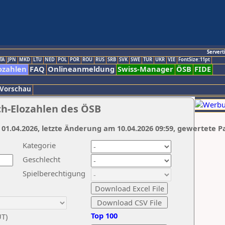
Servert
TA
JPN
MKD
LTU
NED
POL
POR
ROU
RUS
SRB
SVK
SWE
TUR
UKR
VIE
FontSize:11pt
ozahlen
FAQ
Onlineanmeldung
Swiss-Manager
ÖSB
FIDE
 Vorschau
ch-Elozahlen des ÖSB
 01.04.2026, letzte Änderung am 10.04.2026 09:59, gewertete P
Kategorie
Geschlecht
Spielberechtigung
Top 100
UT)