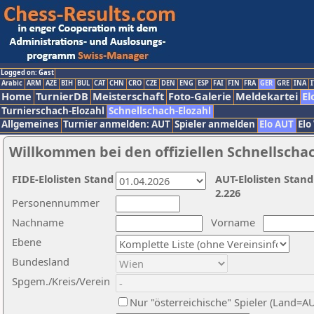
Logged on: Gast
Arabic
ARM
AZE
BIH
BUL
CAT
CHN
CRO
CZE
DEN
ENG
ESP
FAI
FIN
FRA
GER
GRE
INA
I
Home
TurnierDB
Meisterschaft
Foto-Galerie
Meldekartei
El
Turnierschach-Elozahl
Schnellschach-Elozahl
Allgemeines
Turnier anmelden: AUT
Spieler anmelden
Elo AUT
Elo
Willkommen bei den offiziellen Schnellscha
FIDE-Elolisten Stand
AUT-Elolisten Stand
2.226
Personennummer
Nachname
Vorname
Ebene
Bundesland
Spgem./Kreis/Verein
Nur "österreichische" Spieler (Land=A