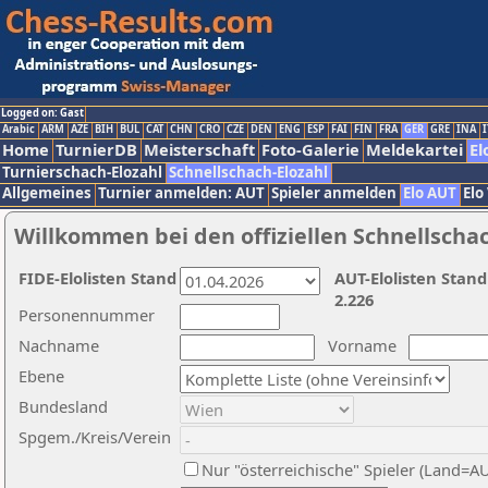
Logged on: Gast
Arabic
ARM
AZE
BIH
BUL
CAT
CHN
CRO
CZE
DEN
ENG
ESP
FAI
FIN
FRA
GER
GRE
INA
I
Home
TurnierDB
Meisterschaft
Foto-Galerie
Meldekartei
El
Turnierschach-Elozahl
Schnellschach-Elozahl
Allgemeines
Turnier anmelden: AUT
Spieler anmelden
Elo AUT
Elo
Willkommen bei den offiziellen Schnellscha
FIDE-Elolisten Stand
AUT-Elolisten Stand
2.226
Personennummer
Nachname
Vorname
Ebene
Bundesland
Spgem./Kreis/Verein
Nur "österreichische" Spieler (Land=A