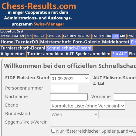
Logged on: Gast
Arabic
ARM
AZE
BIH
BUL
CAT
CHN
CRO
CZE
DEN
ENG
ESP
FAI
FIN
FRA
GER
GRE
INA
I
Home
TurnierDB
Meisterschaft
Foto-Galerie
Meldekartei
El
Turnierschach-Elozahl
Schnellschach-Elozahl
Allgemeines
Turnier anmelden: AUT
Spieler anmelden
Elo AUT
Elo
Willkommen bei den offiziellen Schnellscha
FIDE-Elolisten Stand
AUT-Elolisten Stand
4.144
Personennummer
Nachname
Vorname
Ebene
Bundesland
Spgem./Kreis/Verein
Nur "österreichische" Spieler (Land=A