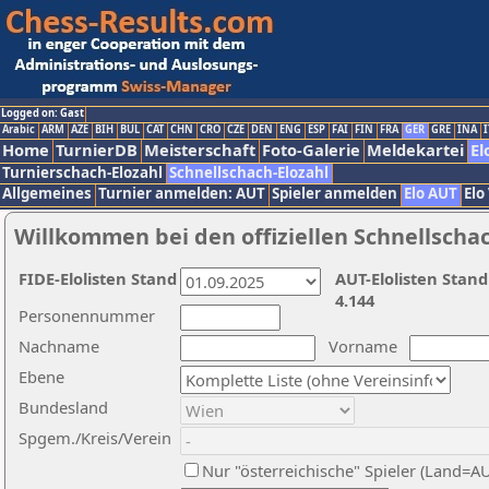
Logged on: Gast
Arabic
ARM
AZE
BIH
BUL
CAT
CHN
CRO
CZE
DEN
ENG
ESP
FAI
FIN
FRA
GER
GRE
INA
I
Home
TurnierDB
Meisterschaft
Foto-Galerie
Meldekartei
El
Turnierschach-Elozahl
Schnellschach-Elozahl
Allgemeines
Turnier anmelden: AUT
Spieler anmelden
Elo AUT
Elo
Willkommen bei den offiziellen Schnellscha
FIDE-Elolisten Stand
AUT-Elolisten Stand
4.144
Personennummer
Nachname
Vorname
Ebene
Bundesland
Spgem./Kreis/Verein
Nur "österreichische" Spieler (Land=A