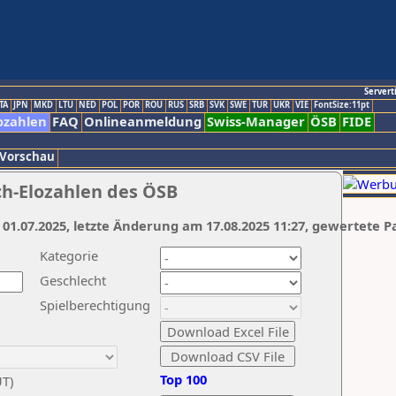
Servert
TA
JPN
MKD
LTU
NED
POL
POR
ROU
RUS
SRB
SVK
SWE
TUR
UKR
VIE
FontSize:11pt
ozahlen
FAQ
Onlineanmeldung
Swiss-Manager
ÖSB
FIDE
 Vorschau
ch-Elozahlen des ÖSB
 01.07.2025, letzte Änderung am 17.08.2025 11:27, gewertete P
Kategorie
Geschlecht
Spielberechtigung
Top 100
UT)