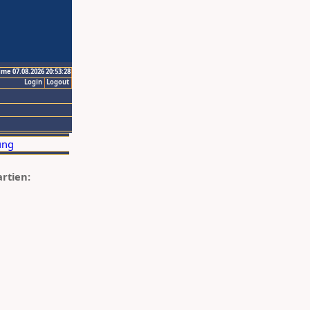
ime 07.08.2026 20:53:28
Login
Logout
artien: