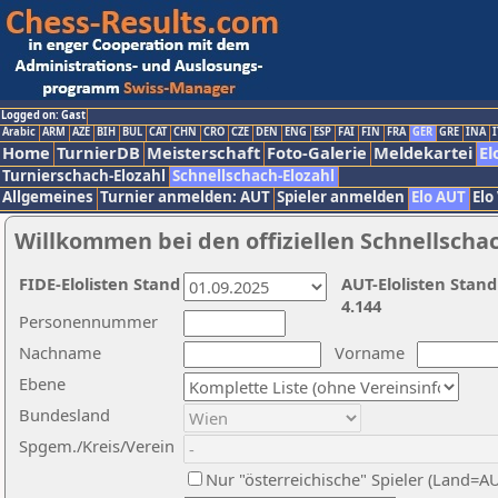
Logged on: Gast
Arabic
ARM
AZE
BIH
BUL
CAT
CHN
CRO
CZE
DEN
ENG
ESP
FAI
FIN
FRA
GER
GRE
INA
I
Home
TurnierDB
Meisterschaft
Foto-Galerie
Meldekartei
El
Turnierschach-Elozahl
Schnellschach-Elozahl
Allgemeines
Turnier anmelden: AUT
Spieler anmelden
Elo AUT
Elo
Willkommen bei den offiziellen Schnellscha
FIDE-Elolisten Stand
AUT-Elolisten Stand
4.144
Personennummer
Nachname
Vorname
Ebene
Bundesland
Spgem./Kreis/Verein
Nur "österreichische" Spieler (Land=A