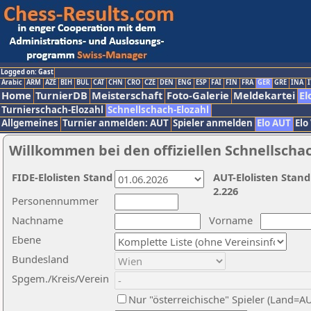
Logged on: Gast
Arabic
ARM
AZE
BIH
BUL
CAT
CHN
CRO
CZE
DEN
ENG
ESP
FAI
FIN
FRA
GER
GRE
INA
I
Home
TurnierDB
Meisterschaft
Foto-Galerie
Meldekartei
El
Turnierschach-Elozahl
Schnellschach-Elozahl
Allgemeines
Turnier anmelden: AUT
Spieler anmelden
Elo AUT
Elo
Willkommen bei den offiziellen Schnellscha
FIDE-Elolisten Stand
AUT-Elolisten Stand
2.226
Personennummer
Nachname
Vorname
Ebene
Bundesland
Spgem./Kreis/Verein
Nur "österreichische" Spieler (Land=A