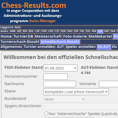
Logged on: Gast
Arabic
ARM
AZE
BIH
BUL
CAT
CHN
CRO
CZE
DEN
ENG
ESP
FAI
FIN
FRA
GER
GRE
INA
I
Home
TurnierDB
Meisterschaft
Foto-Galerie
Meldekartei
El
Turnierschach-Elozahl
Schnellschach-Elozahl
Allgemeines
Turnier anmelden: AUT
Spieler anmelden
Elo AUT
Elo
Willkommen bei den offiziellen Schnellscha
FIDE-Elolisten Stand
AUT-Elolisten Stand
4.144
Personennummer
Nachname
Vorname
Ebene
Bundesland
Spgem./Kreis/Verein
Nur "österreichische" Spieler (Land=A