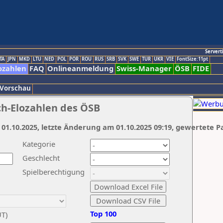
Servert
TA
JPN
MKD
LTU
NED
POL
POR
ROU
RUS
SRB
SVK
SWE
TUR
UKR
VIE
FontSize:11pt
ozahlen
FAQ
Onlineanmeldung
Swiss-Manager
ÖSB
FIDE
 Vorschau
ch-Elozahlen des ÖSB
 01.10.2025, letzte Änderung am 01.10.2025 09:19, gewertete P
Kategorie
Geschlecht
Spielberechtigung
Top 100
UT)