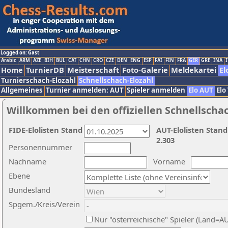
Logged on: Gast
Arabic
ARM
AZE
BIH
BUL
CAT
CHN
CRO
CZE
DEN
ENG
ESP
FAI
FIN
FRA
GER
GRE
INA
I
Home
TurnierDB
Meisterschaft
Foto-Galerie
Meldekartei
El
Turnierschach-Elozahl
Schnellschach-Elozahl
Allgemeines
Turnier anmelden: AUT
Spieler anmelden
Elo AUT
Elo
Willkommen bei den offiziellen Schnellscha
FIDE-Elolisten Stand
AUT-Elolisten Stand
2.303
Personennummer
Nachname
Vorname
Ebene
Bundesland
Spgem./Kreis/Verein
Nur "österreichische" Spieler (Land=A