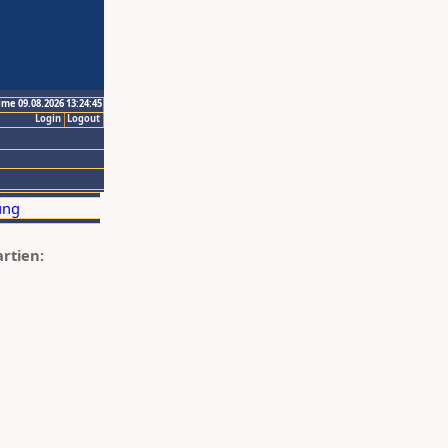
ime 09.08.2026 13:24:45
Login
Logout
artien: