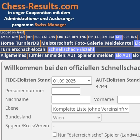
Logged on: Gast
Arabic
ARM
AZE
BIH
BUL
CAT
CHN
CRO
CZE
DEN
ENG
ESP
FAI
FIN
FRA
GER
GRE
INA
I
Home
TurnierDB
Meisterschaft
Foto-Galerie
Meldekartei
El
Turnierschach-Elozahl
Schnellschach-Elozahl
Allgemeines
Turnier anmelden: AUT
Spieler anmelden
Elo AUT
Elo
Willkommen bei den offiziellen Schnellscha
FIDE-Elolisten Stand
AUT-Elolisten Stand
4.144
Personennummer
Nachname
Vorname
Ebene
Bundesland
Spgem./Kreis/Verein
Nur "österreichische" Spieler (Land=A