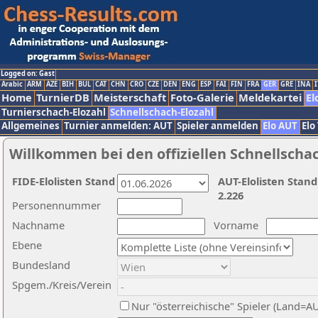
Logged on: Gast
Arabic
ARM
AZE
BIH
BUL
CAT
CHN
CRO
CZE
DEN
ENG
ESP
FAI
FIN
FRA
GER
GRE
INA
I
Home
TurnierDB
Meisterschaft
Foto-Galerie
Meldekartei
El
Turnierschach-Elozahl
Schnellschach-Elozahl
Allgemeines
Turnier anmelden: AUT
Spieler anmelden
Elo AUT
Elo
Willkommen bei den offiziellen Schnellscha
FIDE-Elolisten Stand
AUT-Elolisten Stand
2.226
Personennummer
Nachname
Vorname
Ebene
Bundesland
Spgem./Kreis/Verein
Nur "österreichische" Spieler (Land=A