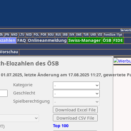
Servert
TA
JPN
MKD
LTU
NED
POL
POR
ROU
RUS
SRB
SVK
SWE
TUR
UKR
VIE
FontSize:11pt
ozahlen
FAQ
Onlineanmeldung
Swiss-Manager
ÖSB
FIDE
 Vorschau
ch-Elozahlen des ÖSB
 01.07.2025, letzte Änderung am 17.08.2025 11:27, gewertete P
Kategorie
Geschlecht
Spielberechtigung
Top 100
UT)