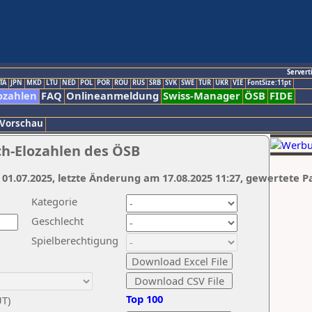
Servert
TA
JPN
MKD
LTU
NED
POL
POR
ROU
RUS
SRB
SVK
SWE
TUR
UKR
VIE
FontSize:11pt
ozahlen
FAQ
Onlineanmeldung
Swiss-Manager
ÖSB
FIDE
 Vorschau
ch-Elozahlen des ÖSB
 01.07.2025, letzte Änderung am 17.08.2025 11:27, gewertete P
Kategorie
Geschlecht
Spielberechtigung
Top 100
UT)