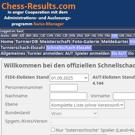
Logged on: Gast
Arabic
ARM
AZE
BIH
BUL
CAT
CHN
CRO
CZE
DEN
ENG
ESP
FAI
FIN
FRA
GER
GRE
INA
I
Home
TurnierDB
Meisterschaft
Foto-Galerie
Meldekartei
El
Turnierschach-Elozahl
Schnellschach-Elozahl
Allgemeines
Turnier anmelden: AUT
Spieler anmelden
Elo AUT
Elo
Willkommen bei den offiziellen Schnellscha
FIDE-Elolisten Stand
AUT-Elolisten Stand
4.144
Personennummer
Nachname
Vorname
Ebene
Bundesland
Spgem./Kreis/Verein
Nur "österreichische" Spieler (Land=A