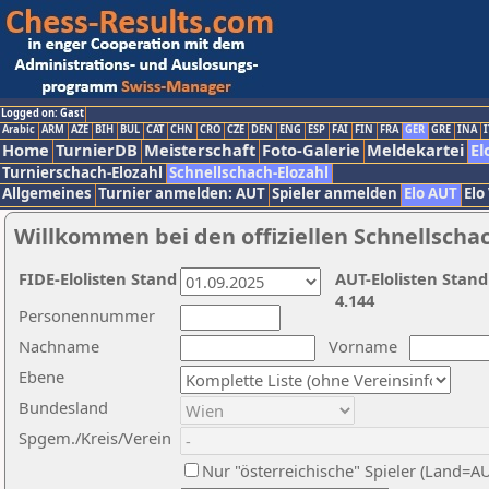
Logged on: Gast
Arabic
ARM
AZE
BIH
BUL
CAT
CHN
CRO
CZE
DEN
ENG
ESP
FAI
FIN
FRA
GER
GRE
INA
I
Home
TurnierDB
Meisterschaft
Foto-Galerie
Meldekartei
El
Turnierschach-Elozahl
Schnellschach-Elozahl
Allgemeines
Turnier anmelden: AUT
Spieler anmelden
Elo AUT
Elo
Willkommen bei den offiziellen Schnellscha
FIDE-Elolisten Stand
AUT-Elolisten Stand
4.144
Personennummer
Nachname
Vorname
Ebene
Bundesland
Spgem./Kreis/Verein
Nur "österreichische" Spieler (Land=A