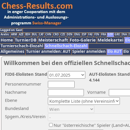
Logged on: Gast
Arabic
ARM
AZE
BIH
BUL
CAT
CHN
CRO
CZE
DEN
ENG
ESP
FAI
FIN
FRA
GER
GRE
INA
I
Home
TurnierDB
Meisterschaft
Foto-Galerie
Meldekartei
El
Turnierschach-Elozahl
Schnellschach-Elozahl
Allgemeines
Turnier anmelden: AUT
Spieler anmelden
Elo AUT
Elo
Willkommen bei den offiziellen Schnellscha
FIDE-Elolisten Stand
AUT-Elolisten Stand
4.144
Personennummer
Nachname
Vorname
Ebene
Bundesland
Spgem./Kreis/Verein
Nur "österreichische" Spieler (Land=A