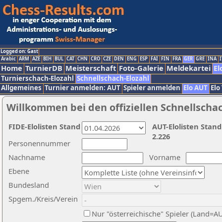
Logged on: Gast
Arabic
ARM
AZE
BIH
BUL
CAT
CHN
CRO
CZE
DEN
ENG
ESP
FAI
FIN
FRA
GER
GRE
INA
I
Home
TurnierDB
Meisterschaft
Foto-Galerie
Meldekartei
El
Turnierschach-Elozahl
Schnellschach-Elozahl
Allgemeines
Turnier anmelden: AUT
Spieler anmelden
Elo AUT
Elo
Willkommen bei den offiziellen Schnellscha
FIDE-Elolisten Stand
AUT-Elolisten Stand
2.226
Personennummer
Nachname
Vorname
Ebene
Bundesland
Spgem./Kreis/Verein
Nur "österreichische" Spieler (Land=A