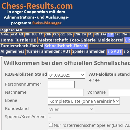
Logged on: Gast
Arabic
ARM
AZE
BIH
BUL
CAT
CHN
CRO
CZE
DEN
ENG
ESP
FAI
FIN
FRA
GER
GRE
INA
I
Home
TurnierDB
Meisterschaft
Foto-Galerie
Meldekartei
El
Turnierschach-Elozahl
Schnellschach-Elozahl
Allgemeines
Turnier anmelden: AUT
Spieler anmelden
Elo AUT
Elo
Willkommen bei den offiziellen Schnellscha
FIDE-Elolisten Stand
AUT-Elolisten Stand
4.144
Personennummer
Nachname
Vorname
Ebene
Bundesland
Spgem./Kreis/Verein
Nur "österreichische" Spieler (Land=A