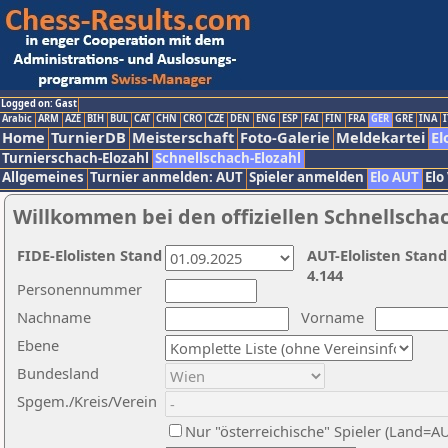
Logged on: Gast
Arabic
ARM
AZE
BIH
BUL
CAT
CHN
CRO
CZE
DEN
ENG
ESP
FAI
FIN
FRA
GER
GRE
INA
I
Home
TurnierDB
Meisterschaft
Foto-Galerie
Meldekartei
El
Turnierschach-Elozahl
Schnellschach-Elozahl
Allgemeines
Turnier anmelden: AUT
Spieler anmelden
Elo AUT
Elo
Willkommen bei den offiziellen Schnellscha
FIDE-Elolisten Stand
AUT-Elolisten Stand
4.144
Personennummer
Nachname
Vorname
Ebene
Bundesland
Spgem./Kreis/Verein
Nur "österreichische" Spieler (Land=A