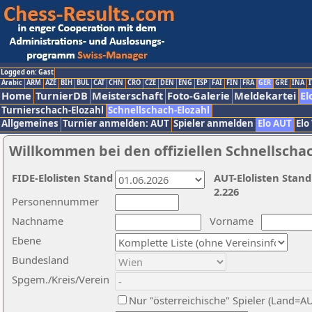
Logged on: Gast
Arabic
ARM
AZE
BIH
BUL
CAT
CHN
CRO
CZE
DEN
ENG
ESP
FAI
FIN
FRA
GER
GRE
INA
I
Home
TurnierDB
Meisterschaft
Foto-Galerie
Meldekartei
El
Turnierschach-Elozahl
Schnellschach-Elozahl
Allgemeines
Turnier anmelden: AUT
Spieler anmelden
Elo AUT
Elo
Willkommen bei den offiziellen Schnellscha
FIDE-Elolisten Stand
AUT-Elolisten Stand
2.226
Personennummer
Nachname
Vorname
Ebene
Bundesland
Spgem./Kreis/Verein
Nur "österreichische" Spieler (Land=A