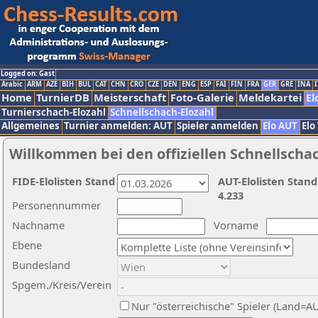
Logged on: Gast
Arabic
ARM
AZE
BIH
BUL
CAT
CHN
CRO
CZE
DEN
ENG
ESP
FAI
FIN
FRA
GER
GRE
INA
I
Home
TurnierDB
Meisterschaft
Foto-Galerie
Meldekartei
El
Turnierschach-Elozahl
Schnellschach-Elozahl
Allgemeines
Turnier anmelden: AUT
Spieler anmelden
Elo AUT
Elo
Willkommen bei den offiziellen Schnellscha
FIDE-Elolisten Stand
AUT-Elolisten Stand
4.233
Personennummer
Nachname
Vorname
Ebene
Bundesland
Spgem./Kreis/Verein
Nur "österreichische" Spieler (Land=A