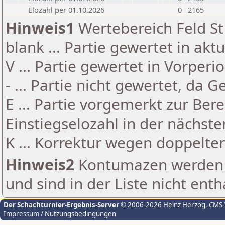
Elozahl per 01.10.2026
0
2165
Hinweis1
Wertebereich Feld St 
blank ... Partie gewertet in akt
V ... Partie gewertet in Vorperi
- ... Partie nicht gewertet, da 
E ... Partie vorgemerkt zur Be
Einstiegselozahl in der nächst
K ... Korrektur wegen doppelt
Hinweis2
Kontumazen werden g
und sind in der Liste nicht enth
Der Schachturnier-Ergebnis-Server
© 2006-2026 Heinz Herzog
, CMS
Impressum / Nutzungsbedingungen