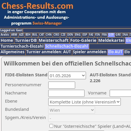
Logged on: Gast
Arabic
ARM
AZE
BIH
BUL
CAT
CHN
CRO
CZE
DEN
ENG
ESP
FAI
FIN
FRA
GER
GRE
INA
I
Home
TurnierDB
Meisterschaft
Foto-Galerie
Meldekartei
El
Turnierschach-Elozahl
Schnellschach-Elozahl
Allgemeines
Turnier anmelden: AUT
Spieler anmelden
Elo AUT
Elo
Willkommen bei den offiziellen Schnellscha
FIDE-Elolisten Stand
AUT-Elolisten Stand
2.226
Personennummer
Nachname
Vorname
Ebene
Bundesland
Spgem./Kreis/Verein
Nur "österreichische" Spieler (Land=A