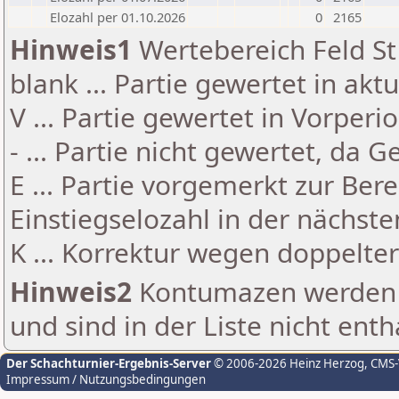
Elozahl per 01.10.2026
0
2165
Hinweis1
Wertebereich Feld St 
blank ... Partie gewertet in akt
V ... Partie gewertet in Vorperi
- ... Partie nicht gewertet, da 
E ... Partie vorgemerkt zur Be
Einstiegselozahl in der nächst
K ... Korrektur wegen doppelt
Hinweis2
Kontumazen werden g
und sind in der Liste nicht enth
Der Schachturnier-Ergebnis-Server
© 2006-2026 Heinz Herzog
, CMS
Impressum / Nutzungsbedingungen