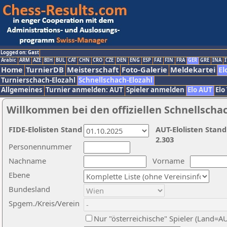
Logged on: Gast
Arabic
ARM
AZE
BIH
BUL
CAT
CHN
CRO
CZE
DEN
ENG
ESP
FAI
FIN
FRA
GER
GRE
INA
I
Home
TurnierDB
Meisterschaft
Foto-Galerie
Meldekartei
El
Turnierschach-Elozahl
Schnellschach-Elozahl
Allgemeines
Turnier anmelden: AUT
Spieler anmelden
Elo AUT
Elo
Willkommen bei den offiziellen Schnellscha
FIDE-Elolisten Stand
AUT-Elolisten Stand
2.303
Personennummer
Nachname
Vorname
Ebene
Bundesland
Spgem./Kreis/Verein
Nur "österreichische" Spieler (Land=A