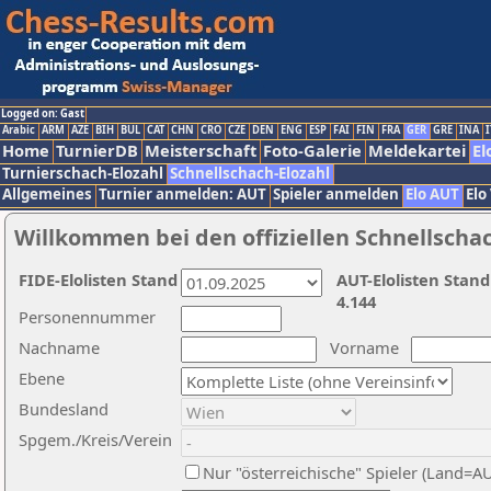
Logged on: Gast
Arabic
ARM
AZE
BIH
BUL
CAT
CHN
CRO
CZE
DEN
ENG
ESP
FAI
FIN
FRA
GER
GRE
INA
I
Home
TurnierDB
Meisterschaft
Foto-Galerie
Meldekartei
El
Turnierschach-Elozahl
Schnellschach-Elozahl
Allgemeines
Turnier anmelden: AUT
Spieler anmelden
Elo AUT
Elo
Willkommen bei den offiziellen Schnellscha
FIDE-Elolisten Stand
AUT-Elolisten Stand
4.144
Personennummer
Nachname
Vorname
Ebene
Bundesland
Spgem./Kreis/Verein
Nur "österreichische" Spieler (Land=A