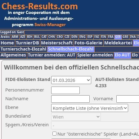
Logged on: Gast
Arabic
ARM
AZE
BIH
BUL
CAT
CHN
CRO
CZE
DEN
ENG
ESP
FAI
FIN
FRA
GER
GRE
INA
I
Home
TurnierDB
Meisterschaft
Foto-Galerie
Meldekartei
El
Turnierschach-Elozahl
Schnellschach-Elozahl
Allgemeines
Turnier anmelden: AUT
Spieler anmelden
Elo AUT
Elo
Willkommen bei den offiziellen Schnellscha
FIDE-Elolisten Stand
AUT-Elolisten Stand
4.233
Personennummer
Nachname
Vorname
Ebene
Bundesland
Spgem./Kreis/Verein
Nur "österreichische" Spieler (Land=A