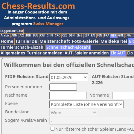
Logged on: Gast
Arabic
ARM
AZE
BIH
BUL
CAT
CHN
CRO
CZE
DEN
ENG
ESP
FAI
FIN
FRA
GER
GRE
INA
I
Home
TurnierDB
Meisterschaft
Foto-Galerie
Meldekartei
El
Turnierschach-Elozahl
Schnellschach-Elozahl
Allgemeines
Turnier anmelden: AUT
Spieler anmelden
Elo AUT
Elo
Willkommen bei den offiziellen Schnellscha
FIDE-Elolisten Stand
AUT-Elolisten Stand
2.226
Personennummer
Nachname
Vorname
Ebene
Bundesland
Spgem./Kreis/Verein
Nur "österreichische" Spieler (Land=A