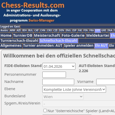
Logged on: Gast
Arabic
ARM
AZE
BIH
BUL
CAT
CHN
CRO
CZE
DEN
ENG
ESP
FAI
FIN
FRA
GER
GRE
INA
I
Home
TurnierDB
Meisterschaft
Foto-Galerie
Meldekartei
El
Turnierschach-Elozahl
Schnellschach-Elozahl
Allgemeines
Turnier anmelden: AUT
Spieler anmelden
Elo AUT
Elo
Willkommen bei den offiziellen Schnellscha
FIDE-Elolisten Stand
AUT-Elolisten Stand
2.226
Personennummer
Nachname
Vorname
Ebene
Bundesland
Spgem./Kreis/Verein
Nur "österreichische" Spieler (Land=A