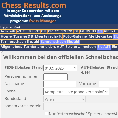
Logged on: Gast
Arabic
ARM
AZE
BIH
BUL
CAT
CHN
CRO
CZE
DEN
ENG
ESP
FAI
FIN
FRA
GER
GRE
INA
I
Home
TurnierDB
Meisterschaft
Foto-Galerie
Meldekartei
El
Turnierschach-Elozahl
Schnellschach-Elozahl
Allgemeines
Turnier anmelden: AUT
Spieler anmelden
Elo AUT
Elo
Willkommen bei den offiziellen Schnellscha
FIDE-Elolisten Stand
AUT-Elolisten Stand
4.144
Personennummer
Nachname
Vorname
Ebene
Bundesland
Spgem./Kreis/Verein
Nur "österreichische" Spieler (Land=A