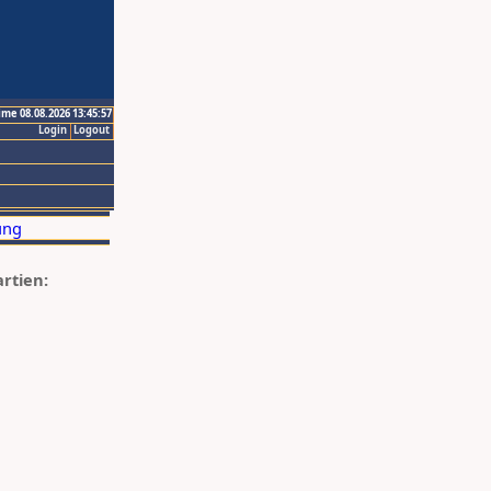
ime 08.08.2026 13:45:57
Login
Logout
artien: