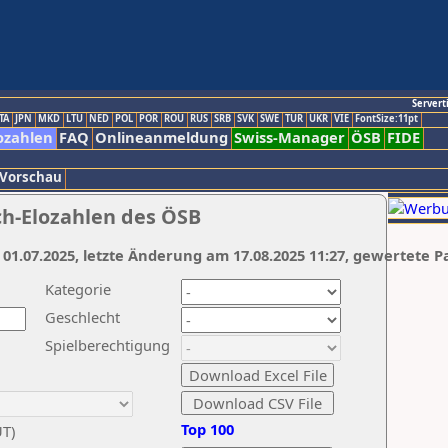
Servert
TA
JPN
MKD
LTU
NED
POL
POR
ROU
RUS
SRB
SVK
SWE
TUR
UKR
VIE
FontSize:11pt
ozahlen
FAQ
Onlineanmeldung
Swiss-Manager
ÖSB
FIDE
 Vorschau
ch-Elozahlen des ÖSB
 01.07.2025, letzte Änderung am 17.08.2025 11:27, gewertete P
Kategorie
Geschlecht
Spielberechtigung
Top 100
UT)