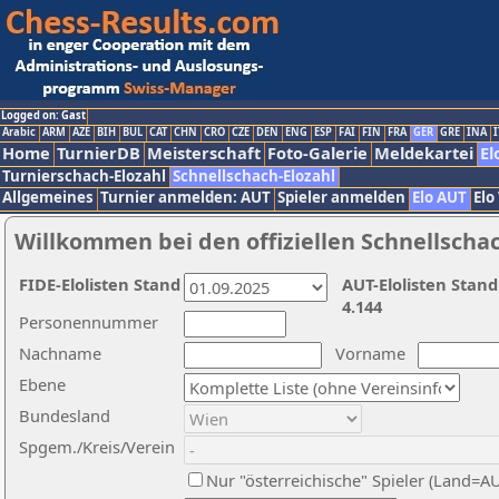
Logged on: Gast
Arabic
ARM
AZE
BIH
BUL
CAT
CHN
CRO
CZE
DEN
ENG
ESP
FAI
FIN
FRA
GER
GRE
INA
I
Home
TurnierDB
Meisterschaft
Foto-Galerie
Meldekartei
El
Turnierschach-Elozahl
Schnellschach-Elozahl
Allgemeines
Turnier anmelden: AUT
Spieler anmelden
Elo AUT
Elo
Willkommen bei den offiziellen Schnellscha
FIDE-Elolisten Stand
AUT-Elolisten Stand
4.144
Personennummer
Nachname
Vorname
Ebene
Bundesland
Spgem./Kreis/Verein
Nur "österreichische" Spieler (Land=A