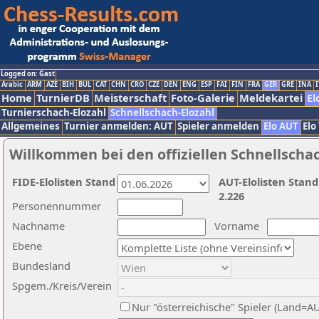
Logged on: Gast
Arabic
ARM
AZE
BIH
BUL
CAT
CHN
CRO
CZE
DEN
ENG
ESP
FAI
FIN
FRA
GER
GRE
INA
I
Home
TurnierDB
Meisterschaft
Foto-Galerie
Meldekartei
El
Turnierschach-Elozahl
Schnellschach-Elozahl
Allgemeines
Turnier anmelden: AUT
Spieler anmelden
Elo AUT
Elo
Willkommen bei den offiziellen Schnellscha
FIDE-Elolisten Stand
AUT-Elolisten Stand
2.226
Personennummer
Nachname
Vorname
Ebene
Bundesland
Spgem./Kreis/Verein
Nur "österreichische" Spieler (Land=A